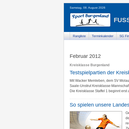
Samstag, 08. August 2026
FUSS
Rangliste
Terminkalender
SG Fin
Februar 2012
Kreisklasse Burgenland
Testspielpartien der Krei
Mit Wacker Memleben, dem SV Molau 
Saale-Unstrut Kreisklasse-Mannschafte
Die Kreisklasse Staffel 1 beginnt ers
So spielen unsere Landes
Ge
de
re
Zi