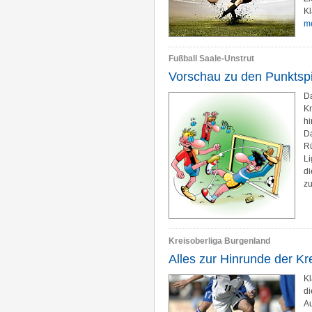
Kl
me
Fußball Saale-Unstrut
Vorschau zu den Punktspi
Da
Kr
hi
Da
Rü
Li
di
z
Kreisoberliga Burgenland
Alles zur Hinrunde der Kr
Kl
di
Au