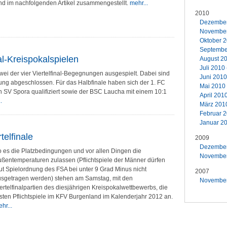
nd im nachfolgenden Artikel zusammengestellt.
mehr...
2010
Dezember 
November 
Oktober 2
September
al-Kreispokalspielen
August 20
Juli 2010 
 der vier Viertelfinal-Begegnungen ausgespielt. Dabei sind
Juni 2010
igung abgeschlossen. Für das Halbfinale haben sich der 1. FC
Mai 2010 
n SV Spora qualifiziert sowie der BSC Laucha mit einem 10:1
April 2010
.
März 2010
Februar 2
Januar 20
elfinale
2009
Dezember 
 es die Platzbedingungen und vor allen Dingen die
November 
ßentemperaturen zulassen (Pflichtspiele der Männer dürfen
ut Spielordnung des FSA bei unter 9 Grad Minus nicht
2007
sgetragen werden) stehen am Samstag, mit den
November 
ertelfinalpartien des diesjährigen Kreispokalwettbewerbs, die
sten Pflichtspiele im KFV Burgenland im Kalenderjahr 2012 an.
hr...