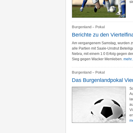
si
Burgenland – Pokal
Berichte zu den Viertelfin
Am vergangenem Samstag, wurden zwei
alle Partien mit Saale-Unstrut Beteil
Nebra, mit einem 1:0 Erfolg gegen de
Sieg gegen Wacker Memleben.
mehr..
Burgenland – Pokal
Das Burgenlandpokal Viert
So
Au
la
au
Vi
er
me