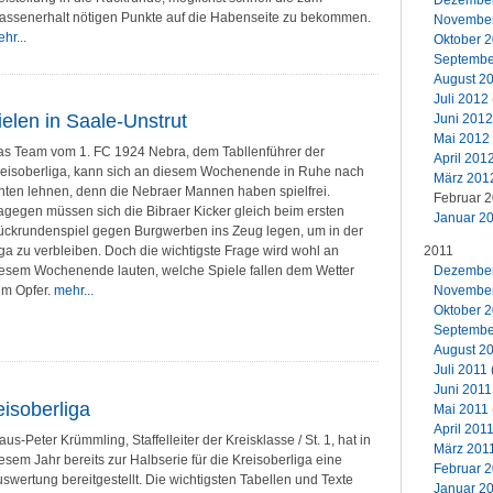
Dezember 
assenerhalt nötigen Punkte auf die Habenseite zu bekommen.
November
hr...
Oktober 2
September
August 20
Juli 2012 
elen in Saale-Unstrut
Juni 2012
Mai 2012 
s Team vom 1. FC 1924 Nebra, dem Tabllenführer der
April 201
eisoberliga, kann sich an diesem Wochenende in Ruhe nach
März 2012
nten lehnen, denn die Nebraer Mannen haben spielfrei.
Februar 2
gegen müssen sich die Bibraer Kicker gleich beim ersten
Januar 20
ckrundenspiel gegen Burgwerben ins Zeug legen, um in der
2011
ga zu verbleiben. Doch die wichtigste Frage wird wohl an
Dezember 
esem Wochenende lauten, welche Spiele fallen dem Wetter
November 
um Opfer.
mehr...
Oktober 2
September
August 20
Juli 2011 
Juni 2011
eisoberliga
Mai 2011 
April 2011
aus-Peter Krümmling, Staffelleiter der Kreisklasse / St. 1, hat in
März 2011
esem Jahr bereits zur Halbserie für die Kreisoberliga eine
Februar 2
swertung bereitgestellt. Die wichtigsten Tabellen und Texte
Januar 20