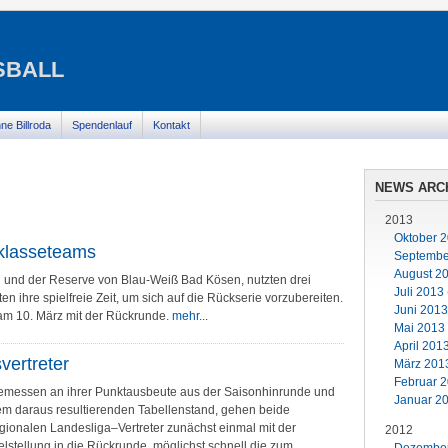
BALL
ne Billroda
Spendenlauf
Kontakt
NEWS ARC
2013
Oktober 2
sklasseteams
September
August 20
und der Reserve von Blau-Weiß Bad Kösen, nutzten drei
Juli 2013 
n ihre spielfreie Zeit, um sich auf die Rückserie vorzubereiten.
Juni 2013
t am 10. März mit der Rückrunde.
mehr...
Mai 2013 
April 201
vertreter
März 2013
Februar 2
messen an ihrer Punktausbeute aus der Saisonhinrunde und
Januar 20
m daraus resultierenden Tabellenstand, gehen beide
gionalen Landesliga–Vertreter zunächst einmal mit der
2012
elstellung in die Rückrunde, möglichst schnell die zum