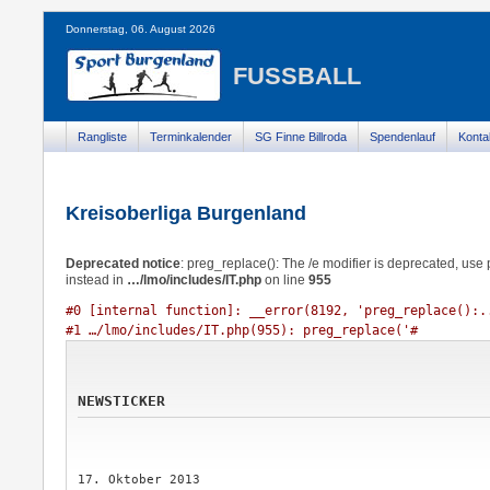
Donnerstag, 06. August 2026
FUSSBALL
Rangliste
Terminkalender
SG Finne Billroda
Spendenlauf
Konta
Kreisoberliga Burgenland
Deprecated notice
: preg_replace(): The /e modifier is deprecated, us
instead in
…/lmo/includes/IT.php
on line
955
#0 [internal function]: __error(8192, 'preg_replace():..
#1 …/lmo/includes/IT.php(955): preg_replace('#
NEWSTICKER
17. Oktober 2013