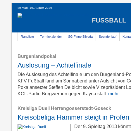
Montag, 10. August 2026
FUSSBALL
Rangliste
Terminkalender
SG Finne Billroda
Spendenlauf
Konta
Burgenlandpokal
Auslosung – Achtelfinale
Die Auslosung des Achtelfinale um den Burgenland-P
KFV Fußball fand am Sonnabend unter Aufsicht von Ge
Pokalansetzer Steffen Deibicht sowie Vizepräsident Lo
KOL-Partie Burgwerben gegen Kayna statt.
mehr...
Kreisliga Duell Herrengosserstedt-Goseck
Kreisobeliga Hammer steigt in Profen
Der 9. Spieltag 2013 könnte