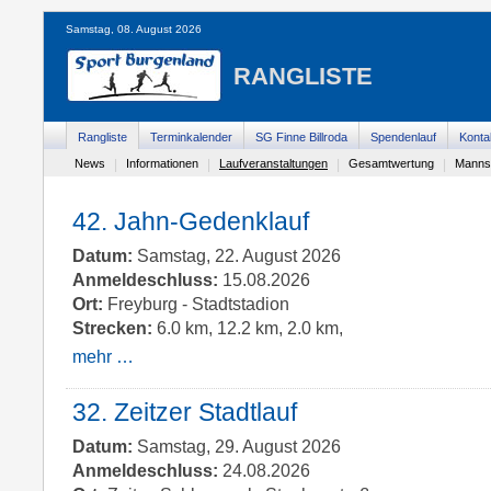
Samstag, 08. August 2026
RANGLISTE
Rangliste
Terminkalender
SG Finne Billroda
Spendenlauf
Konta
News
|
Informationen
|
Laufveranstaltungen
|
Gesamtwertung
|
Manns
42. Jahn-Gedenklauf
Datum:
Samstag, 22. August 2026
Anmeldeschluss:
15.08.2026
Ort:
Freyburg - Stadtstadion
Strecken:
6.0 km, 12.2 km, 2.0 km,
mehr …
32. Zeitzer Stadtlauf
Datum:
Samstag, 29. August 2026
Anmeldeschluss:
24.08.2026