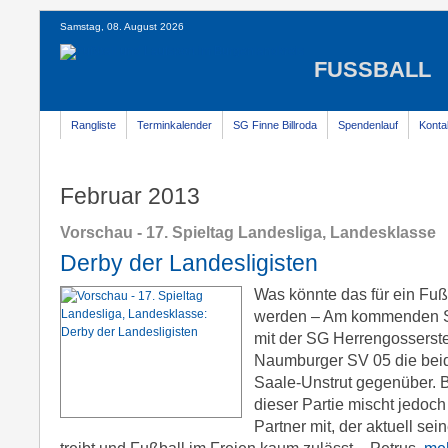
Samstag, 08. August 2026
FUSSBALL
Rangliste
Terminkalender
SG Finne Billroda
Spendenlauf
Konta
Februar 2013
Vorschau - 17. Spieltag Landesliga, Landesklasse
Derby der Landesligisten
Was könnte das für ein F
werden – Am kommenden S
mit der SG Herrengosserst
Naumburger SV 05 die bei
Saale-Unstrut gegenüber. 
dieser Partie mischt jedoch
Partner mit, der aktuell se