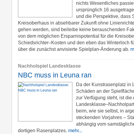
nichts Wesentliches passier
ursprünglich 16 ausgetrag
und die Perspektive, dass 
Kreisoberhaus in absehbarer Zukunft ohne Linienricht
gehen werden, sind beileibe keine berauschenden Fak
von dem möglichen Ersparnispotential für die Kreisob
Schiedsrichter–Kosten und den eben das Winterloch f
über die zunächst anvisierte Spielplan-Änderung ab.
m
Nachholspiel Landesklasse
NBC muss in Leuna ran
Da der Kunstrasenplatz in 
Schäden an der Spielfläche
zur Verfügung steht, ist di
Landesklasse–Nachholpart
beim, wie sie selbst, in ar
steckenden Vorjahres – Sta
abhängig vom samstäglich
dortigen Rasenplatzes.
mehr...