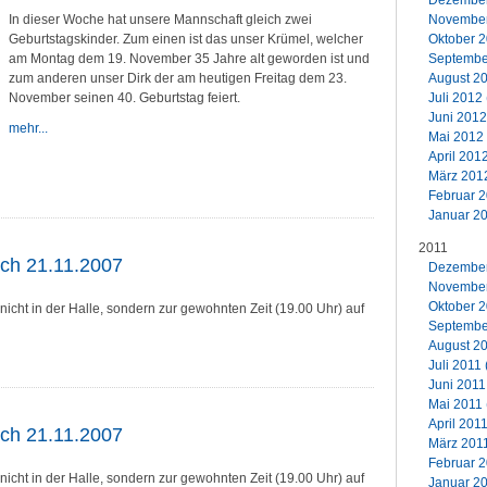
Dezember 
In dieser Woche hat unsere Mannschaft gleich zwei
November
Geburtstagskinder. Zum einen ist das unser Krümel, welcher
Oktober 2
am Montag dem 19. November 35 Jahre alt geworden ist und
September
zum anderen unser Dirk der am heutigen Freitag dem 23.
August 20
November seinen 40. Geburtstag feiert.
Juli 2012 
Juni 2012
mehr...
Mai 2012 
April 201
März 2012
Februar 2
Januar 20
2011
och 21.11.2007
Dezember 
November 
Oktober 2
nicht in der Halle, sondern zur gewohnten Zeit (19.00 Uhr) auf
September
August 20
Juli 2011 
Juni 2011
Mai 2011 
April 2011
och 21.11.2007
März 2011
Februar 2
nicht in der Halle, sondern zur gewohnten Zeit (19.00 Uhr) auf
Januar 20