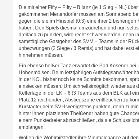
Die mit einer Fifty – Fifty – Bilanz (je 1 Sieg + NL) über
gekommenen Mertendorfer müssen am Sonnabend bei 
gegen die sie im Hinspiel (0:3) eine ihrer 2 bisherige
haben. Den Spieß diesmal umzudrehen und nun selbst 
dreifach zu punkten, wird recht schwer werden, denn i
samstägliche Gastgeber des SVM – Teams in der Rüc
unbezwungen (2 Siege / 3 Remis) und hat dabei erst e
hinnehmen müssen.
Ein ebenso heißer Tanz erwartet die Bad Kösener bei i
Hohenmölsen. Beim letztjährigen Aufstiegsanwärter h
in der KOL bisher noch keine Schnitte bekommen, spri
einstecken müssen. Um schnellstmöglich wieder aus der
Kellerlage in der LK – 6 (3 Teams aus dem BLK auf ei
Platz 12 reichenden, Abstiegszone entfleuchen zu könn
Kurstädter beim SVH wenigstens punkten, denn zumi
hinter ihnen platzierten Theißener haben gute Chanc
einem Punktedreier abzuschließen, da sie Schlusslicht 
empfangen.
Wollen die Wohlmirstedter ihre Minimalchance auf den