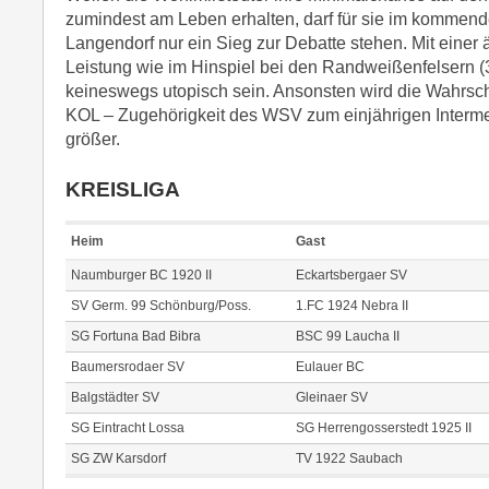
zumindest am Leben erhalten, darf für sie im kommen
Langendorf nur ein Sieg zur Debatte stehen. Mit einer 
Leistung wie im Hinspiel bei den Randweißenfelsern (3:
keineswegs utopisch sein. Ansonsten wird die Wahrsche
KOL – Zugehörigkeit des WSV zum einjährigen Interme
größer.
KREISLIGA
Heim
Gast
Naumburger BC 1920 II
Eckartsbergaer SV
SV Germ. 99 Schönburg/Poss.
1.FC 1924 Nebra II
SG Fortuna Bad Bibra
BSC 99 Laucha II
Baumersrodaer SV
Eulauer BC
Balgstädter SV
Gleinaer SV
SG Eintracht Lossa
SG Herrengosserstedt 1925 II
SG ZW Karsdorf
TV 1922 Saubach