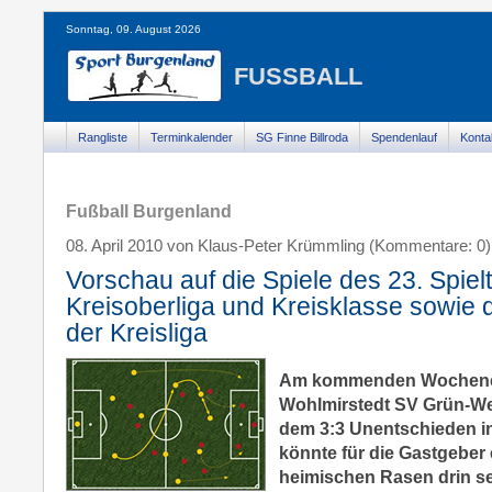
Sonntag, 09. August 2026
FUSSBALL
Rangliste
Terminkalender
SG Finne Billroda
Spendenlauf
Konta
Fußball Burgenland
08. April 2010 von Klaus-Peter Krümmling (Kommentare: 0)
Vorschau auf die Spiele des 23. Spiel
Kreisoberliga und Kreisklasse sowie d
der Kreisliga
Am kommenden Wochenen
Wohlmirstedt SV Grün-We
dem 3:3 Unentschieden i
könnte für die Gastgeber 
heimischen Rasen drin se