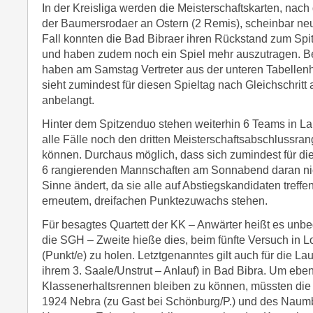
In der Kreisliga werden die Meisterschaftskarten, nach
der Baumersrodaer an Ostern (2 Remis), scheinbar neu
Fall konnten die Bad Bibraer ihren Rückstand zum Spit
und haben zudem noch ein Spiel mehr auszutragen. B
haben am Samstag Vertreter aus der unteren Tabellenh
sieht zumindest für diesen Spieltag nach Gleichschritt
anbelangt.
Hinter dem Spitzenduo stehen weiterhin 6 Teams in Lau
alle Fälle noch den dritten Meisterschaftsabschlussra
können. Durchaus möglich, dass sich zumindest für die
6 rangierenden Mannschaften am Sonnabend daran nic
Sinne ändert, da sie alle auf Abstiegskandidaten treffe
erneutem, dreifachen Punktezuwachs stehen.
Für besagtes Quartett der KK – Anwärter heißt es unbe
die SGH – Zweite hieße dies, beim fünfte Versuch in L
(Punkt/e) zu holen. Letztgenanntes gilt auch für die L
ihrem 3. Saale/Unstrut – Anlauf) in Bad Bibra. Um eben
Klassenerhaltsrennen bleiben zu können, müssten die
1924 Nebra (zu Gast bei Schönburg/P.) und des Naum