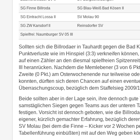
SG Finne Billroda
SG Blau-Weiß Bad Kösen II
SG Eintracht Lossa II
SV Molau 90
SG ZW Karsdorf II
Reinsdorfer SV
Spielfrei: Naumburger SV 05 III
Sollten sich die Billrodaer in Tauhardt gegen die Bad
Punktverluste wie im Hinspiel (3:3) verkneifen können,
auf einen Zähler an den diesmal spielfreien Spitzenr
III heranrücken. Nachdem die Memlebener (3 von 6 Pkt
Zweite (0 Pkt.) am Osterwochenende nur teilweise oder
konnten, dürften sich deren Chancen auf einen eventu
Überraschungscoup, bezüglich dem Staffelsieg 2009/10
Beide sollten aber in der Lage sein, ihre dennoch gute 
samstäglichen Siegen gegen Teams aus der unteren Ta
festigen. Vorsicht ist dennoch geboten, wie die Billro
eigener, kürzlich gemachter Erfahrung, bezüglich de
SV Molau (bei dem die Finne – Kicker vor 2 Wochen pe
Tabellenführung einbüßten) mit auf den Weg geben kö