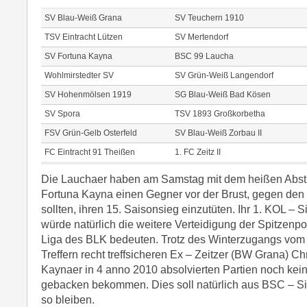
SV Blau-Weiß Grana
SV Teuchern 1910
TSV Eintracht Lützen
SV Mertendorf
SV Fortuna Kayna
BSC 99 Laucha
Wohlmirstedter SV
SV Grün-Weiß Langendorf
SV Hohenmölsen 1919
SG Blau-Weiß Bad Kösen
SV Spora
TSV 1893 Großkorbetha
FSV Grün-Gelb Osterfeld
SV Blau-Weiß Zorbau II
FC Eintracht 91 Theißen
1. FC Zeitz II
Die Lauchaer haben am Samstag mit dem heißen Abst
Fortuna Kayna einen Gegner vor der Brust, gegen den s
sollten, ihren 15. Saisonsieg einzutüten. Ihr 1. KOL – S
würde natürlich die weitere Verteidigung der Spitzenpo
Liga des BLK bedeuten. Trotz des Winterzugangs vom 
Treffern recht treffsicheren Ex – Zeitzer (BW Grana) Chr
Kaynaer in 4 anno 2010 absolvierten Partien noch kein
gebacken bekommen. Dies soll natürlich aus BSC – Si
so bleiben.