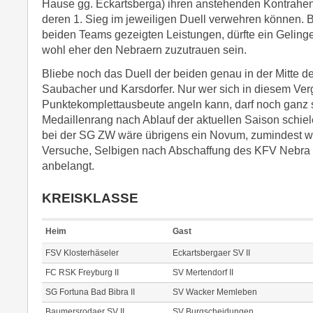
Hause gg. Eckartsberga) ihren anstehenden Kontrahen
deren 1. Sieg im jeweiligen Duell verwehren können. B
beiden Teams gezeigten Leistungen, dürfte ein Gelin
wohl eher den Nebraern zuzutrauen sein.
Bliebe noch das Duell der beiden genau in der Mitte der
Saubacher und Karsdorfer. Nur wer sich in diesem Verg
Punktekomplettausbeute angeln kann, darf noch ganz s
Medaillenrang nach Ablauf der aktuellen Saison schie
bei der SG ZW wäre übrigens ein Novum, zumindest w
Versuche, Selbigen nach Abschaffung des KFV Nebra z
anbelangt.
KREISKLASSE
Heim
Gast
FSV Klosterhäseler
Eckartsbergaer SV II
FC RSK Freyburg II
SV Mertendorf II
SG Fortuna Bad Bibra II
SV Wacker Memleben
Baumersrodaer SV II
SV Burgscheidungen